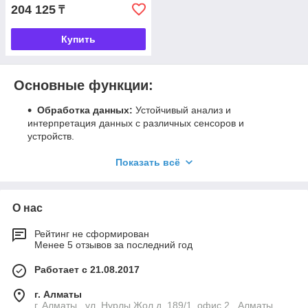
204 125
₸
Купить
Основные функции:
Обработка данных:
Устойчивый анализ и
интерпретация данных с различных сенсоров и
устройств.
Управление функциями:
Контроль и управление
Показать всё
технологическими процессами в реальном времени.
Интеграция:
Обеспечение совместимости с
различными протоколами и стандартами для
О нас
бесшовной интеграции в существующие системы.
Преимущества:
Рейтинг не сформирован
Менее 5 отзывов за последний год
Универсальность:
Возможность применения в
различных отраслях, таких как промышленность,
Работает с 21.08.2017
энергетика и автоматизация зданий.
г. Алматы
Повышение эффективности:
Оптимизация
г. Алматы , ул. Нурлы Жол,д. 189/1, офис 2 , Алматы,