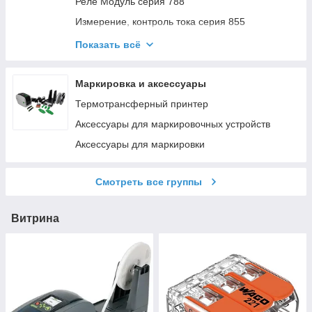
Реле Модуль серия 788
Измерение, контроль тока серия 855
Реле Модуль серии 857
Показать всё
Реле Защита от перенапряжения серия 789
Модуль Переключатель пороговых значений
Маркировка и аксессуары
серия 2857
Термотрансферный принтер
Реле Модуль серия 286
Аксессуары для маркировочных устройств
Реле Модуль серия 2042
Аксессуары для маркировки
Оптронный Модуль WAGO серия 859
Смотреть все группы
Витрина