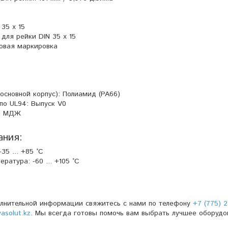
 35 x 15
для рейки DIN 35 x 15
ковая маркировка
основной корпус): Полиамид (PA66)
по UL94: Выпуск V0
32 МДЖ
ания:
35 ... +85 °C
ратура: -60 ... +105 °C
олнительной информации свяжитесь с нами по телефону
+7 (775) 2
solut.kz
. Мы всегда готовы помочь вам выбрать лучшее оборудо