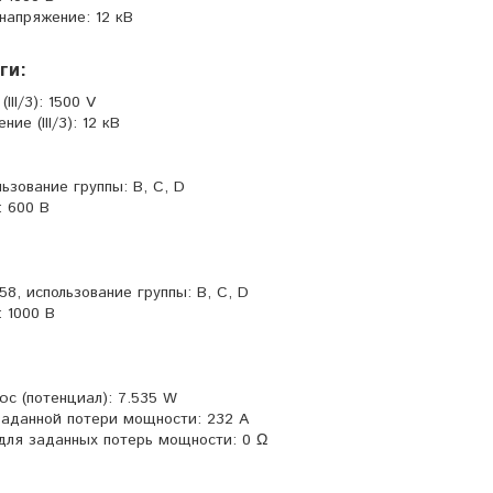
напряжение: 12 кВ
ги:
II/3): 1500 V
е (III/3): 12 кВ
льзование группы: B, C, D
 600 В
58, использование группы: B, C, D
 1000 В
юс (потенциал): 7.535 W
заданной потери мощности: 232 A
для заданных потерь мощности: 0 Ω