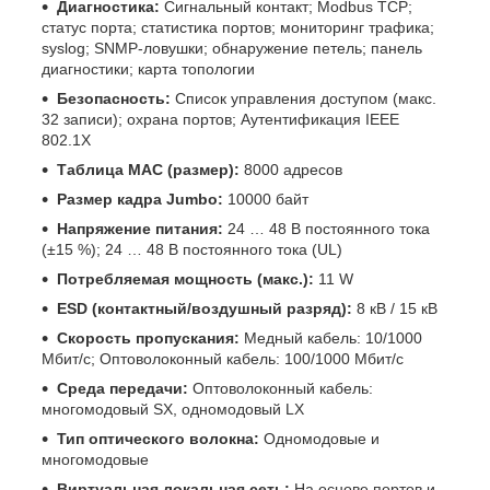
Диагностика:
Сигнальный контакт; Modbus TCP;
статус порта; статистика портов; мониторинг трафика;
syslog; SNMP-ловушки; обнаружение петель; панель
диагностики; карта топологии
Безопасность:
Список управления доступом (макс.
32 записи); охрана портов; Аутентификация IEEE
802.1X
Таблица MAC (размер):
8000 адресов
Размер кадра Jumbo:
10000 байт
Напряжение питания:
24 … 48 В постоянного тока
(±15 %); 24 … 48 В постоянного тока (UL)
Потребляемая мощность (макс.):
11 W
ESD (контактный/воздушный разряд):
8 кВ / 15 кВ
Скорость пропускания:
Медный кабель: 10/1000
Мбит/с; Оптоволоконный кабель: 100/1000 Мбит/с
Среда передачи:
Оптоволоконный кабель:
многомодовый SX, одномодовый LX
Тип оптического волокна:
Одномодовые и
многомодовые
Виртуальная локальная сеть:
На основе портов и