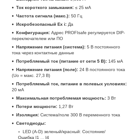
Ток короткого замыкания:
≤ 25 мА
Частота сигнала (макс.):
50 Гц
Искробезопасный Ex i:
Да
Конфигурация:
Адрес PROFIsafe регулируется DIP-
переключателем или ПО
Напряжение питания (система):
5 В постоянного
тока через контактные данные
Потребляемый ток (питание от сети 5 В):
145 мА
Напряжение питания (поле):
24 В постоянного тока
(Uo = макс. 27,3 В)
Потребляемый ток, питание в полевых условиях:
20 мА
Максимальная потребляемая мощность:
3 Вт
Потери мощности:
1,27 Вт
Изоляция:
Система/поле 300 В переменного тока
Светодиоды:
LED (A-D) зеленый/красный: Состояние/
Ошибка I1 ... I4