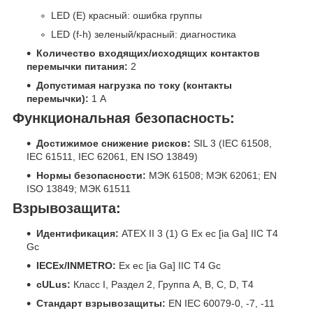
LED (E) красный: ошибка группы
LED (f-h) зеленый/красный: диагностика
Количество входящих/исходящих контактов
перемычки питания:
2
Допустимая нагрузка по току (контакты
перемычки):
1 А
Функциональная безопасность:
Достижимое снижение рисков:
SIL 3 (IEC 61508,
IEC 61511, IEC 62061, EN ISO 13849)
Нормы безопасности:
МЭК 61508; МЭК 62061; EN
ISO 13849; МЭК 61511
Взрывозащита:
Идентификация:
ATEX II 3 (1) G Ex ec [ia Ga] IIC T4
Gc
IECEx/INMETRO:
Ex ec [ia Ga] IIC T4 Gc
cULus:
Класс I, Раздел 2, Группа A, B, C, D, T4
Стандарт взрывозащиты:
EN IEC 60079-0, -7, -11