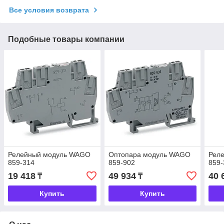
Все условия возврата
Подобные товары компании
Релейный модуль WAGO
Оптопара модуль WAGO
Рел
859-314
859-902
859-
19 418
49 934
40 
₸
₸
Купить
Купить