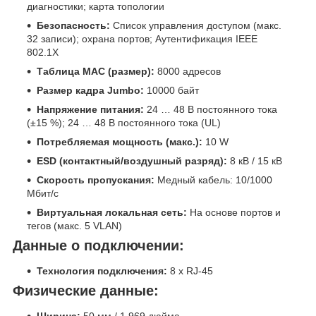
диагностики; карта топологии
Безопасность:
Список управления доступом (макс.
32 записи); охрана портов; Аутентификация IEEE
802.1X
Таблица MAC (размер):
8000 адресов
Размер кадра Jumbo:
10000 байт
Напряжение питания:
24 … 48 В постоянного тока
(±15 %); 24 … 48 В постоянного тока (UL)
Потребляемая мощность (макс.):
10 W
ESD (контактный/воздушный разряд):
8 кВ / 15 кВ
Скорость пропускания:
Медный кабель: 10/1000
Мбит/с
Виртуальная локальная сеть:
На основе портов и
тегов (макс. 5 VLAN)
Данные о подключении:
Технология подключения:
8 x RJ-45
Физические данные:
Ширина:
50 мм / 1,969 дюйма