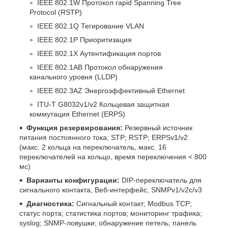
IEEE 802.1W Протокол rapid Spanning Tree
Protocol (RSTP)
IEEE 802.1Q Тегирование VLAN
IEEE 802.1P Приоритизация
IEEE 802.1X Аутентификация портов
IEEE 802.1AB Протокол обнаружения
канального уровня (LLDP)
IEEE 802.3AZ Энергоэффективный Ethernet
ITU-T G8032v1/v2 Кольцевая защитная
коммутация Ethernet (ERPS)
Функция резервирования:
Резервный источник
питания постоянного тока; STP; RSTP; ERPSv1/v2
(макс. 2 кольца на переключатель, макс. 16
переключателей на кольцо, время переключения < 800
мс)
Варианты конфигурации:
DIP-переключатель для
сигнального контакта, Веб-интерфейс, SNMPv1/v2c/v3
Диагностика:
Сигнальный контакт; Modbus TCP;
статус порта; статистика портов; мониторинг трафика;
syslog; SNMP-ловушки; обнаружение петель; панель