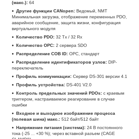
(макс.):
64
Другие функции CANopen:
Ведомый, NMT
Минимальная загрузка, отображение переменных PDO,
аварийное сообщение, защита жизни, конфигурация
виртуального модуля
Количество PDO:
32 Tx / 32 Rx
Количество ОРС:
2 сервера SDO
Распределение COB ID:
ОРС, стандарт
Распределение идентификаторов узлов:
DIP-
переключатель
Профиль коммуникации:
Сервер DS-301 версии 4.1
Профиль устройства:
DS-401 V2.0
Контроль предельных значений PDOs:
с краевым
триггером, настраиваемое реагирование в случае
ошибки
Входное и выходное изображение процесса
(полевая шина) макс.:
512 байт/512 байт
Напряжение питания (система):
24 В постоянного
тока (-25 ... +30 %); через вставной разъем (CAGE