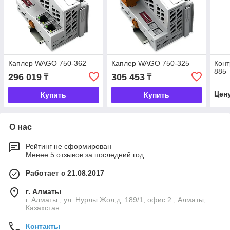
Каплер WAGO 750-362
Каплер WAGO 750-325
Кон
885
296 019
305 453
₸
₸
Цен
Купить
Купить
О нас
Рейтинг не сформирован
Менее 5 отзывов за последний год
Работает с 21.08.2017
г. Алматы
г. Алматы , ул. Нурлы Жол,д. 189/1, офис 2 , Алматы,
Казахстан
Контакты