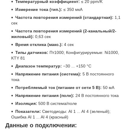
Температурный коэффициент:
≤ 20 ppm/K
Измерение тока (тип.):
≤ 350 мкА
Частота повторения измерений (стандартная):
1,1
сек
Частота повторения измерений (2-канальный/2-
жиловый):
0,63 сек
Время отклика (макс.):
4 сек
Типы датчиков:
Пт1000; Конфигурируемые: Ni1000,
KTY 81
Диапазон температур:
−30 ... +150 °C
Напряжение питания (система):
5 В постоянного
тока
Потребляемый ток (питание от сети 5 В):
50 мА
Напряжение питания (поле):
24 В постоянного тока
Изоляция:
500 В система/поле
Показатели:
Светодиоды: AI 1 ... AI 4 (зеленый);
Ошибка AI 1 ... AI 4 (красный)
Данные о подключении: