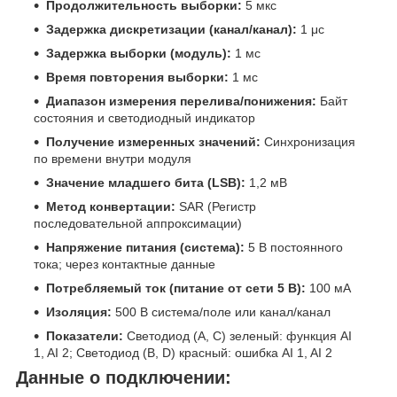
Продолжительность выборки:
5 мкс
Задержка дискретизации (канал/канал):
1 μс
Задержка выборки (модуль):
1 мс
Время повторения выборки:
1 мс
Диапазон измерения перелива/понижения:
Байт
состояния и светодиодный индикатор
Получение измеренных значений:
Синхронизация
по времени внутри модуля
Значение младшего бита (LSB):
1,2 мВ
Метод конвертации:
SAR (Регистр
последовательной аппроксимации)
Напряжение питания (система):
5 В постоянного
тока; через контактные данные
Потребляемый ток (питание от сети 5 В):
100 мА
Изоляция:
500 В система/поле или канал/канал
Показатели:
Светодиод (A, C) зеленый: функция AI
1, AI 2; Светодиод (B, D) красный: ошибка AI 1, AI 2
Данные о подключении: