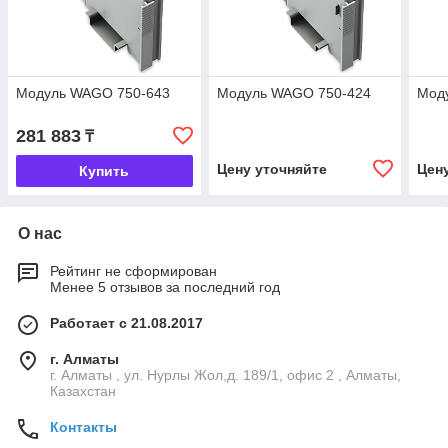
Модуль WAGO 750-643
Модуль WAGO 750-424
Мод
281 883
₸
Цену уточняйте
Цен
Купить
О нас
Рейтинг не сформирован
Менее 5 отзывов за последний год
Работает с 21.08.2017
г. Алматы
г. Алматы , ул. Нурлы Жол,д. 189/1, офис 2 , Алматы,
Казахстан
Контакты