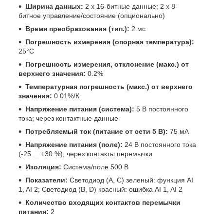
Ширина данных:
2 x 16-битные данные; 2 x 8-
битное управление/состояние (опционально)
Время преобразования (тип.):
2 мс
Погрешность измерения (опорная температура):
25°C
Погрешность измерения, отклонение (макс.) от
верхнего значения:
0.2%
Температурная погрешность (макс.) от верхнего
значения:
0.01%/К
Напряжение питания (система):
5 В постоянного
тока; через контактные данные
Потребляемый ток (питание от сети 5 В):
75 мА
Напряжение питания (поле):
24 В постоянного тока
(-25 ... +30 %); через контакты перемычки
Изоляция:
Система/поле 500 В
Показатели:
Светодиод (A, C) зеленый: функция AI
1, AI 2; Светодиод (B, D) красный: ошибка AI 1, AI 2
Количество входящих контактов перемычки
питания:
2