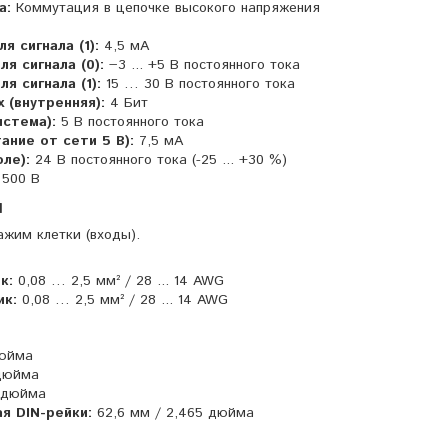
а:
Коммутация в цепочке высокого напряжения
я сигнала (1):
4,5 мА
я сигнала (0):
−3 ... +5 В постоянного тока
я сигнала (1):
15 … 30 В постоянного тока
 (внутренняя):
4 Бит
истема):
5 В постоянного тока
ание от сети 5 В):
7,5 мА
ле):
24 В постоянного тока (-25 ... +30 %)
 500 В
и
ажим клетки (входы).
к:
0,08 … 2,5 мм² / 28 ... 14 AWG
ик:
0,08 … 2,5 мм² / 28 ... 14 AWG
дюйма
 дюйма
 дюйма
ая DIN-рейки:
62,6 мм / 2,465 дюйма