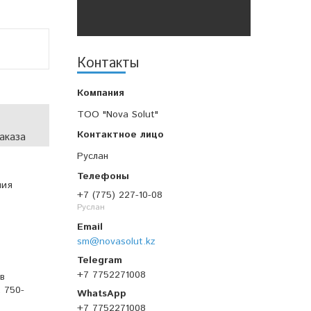
Контакты
TOO "Nova Solut"
аказа
Руслан
ния
+7 (775) 227-10-08
Руслан
sm@novasolut.kz
+7 7752271008
в
 750-
+7 7752271008