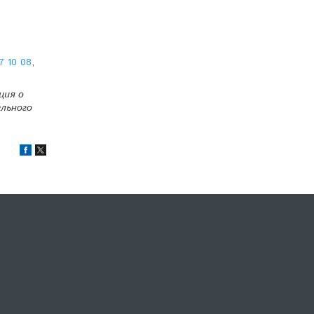
7 10 08
,
ция о
льного