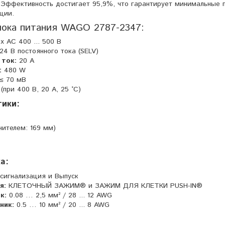
 Эффективность достигает 95,9%, что гарантирует минимальные 
ции.
лока питания WAGO 2787-2347:
x AC 400 ... 500 В
24 В постоянного тока (SELV)
 ток:
20 А
:
480 W
≤ 70 мВ
при 400 В, 20 А, 25 °C)
тики:
нителем: 169 мм)
а:
сигнализация и Выпуск
я:
КЛЕТОЧНЫЙ ЗАЖИМ® и ЗАЖИМ ДЛЯ КЛЕТКИ PUSH-IN®
к:
0.08 … 2,5 мм² / 28 ... 12 AWG
ник:
0.5 … 10 мм² / 20 ... 8 AWG