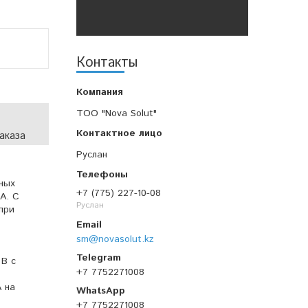
Контакты
TOO "Nova Solut"
аказа
Руслан
ных
+7 (775) 227-10-08
А. С
Руслан
при
sm@novasolut.kz
 В с
+7 7752271008
А на
+7 7752271008