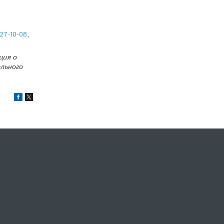
27-10-08
,
ция о
льного