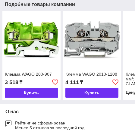
Подобные товары компании
Клемма WAGO 280-907
Клемма WAGO 2010-1208
Клем
мм²
3 518
4 111
₸
₸
CLA
Цен
Купить
Купить
О нас
Рейтинг не сформирован
Менее 5 отзывов за последний год