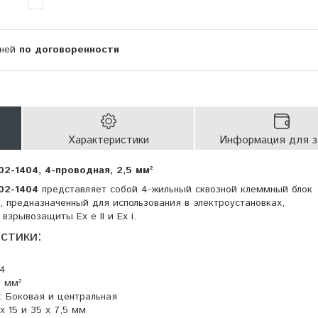
дней
по договоренности
Характеристики
Информация для з
-1404, 4-проводная, 2,5 мм²
02-1404
представляет собой 4-жильный сквозной клеммный блок
, предназначенный для использования в электроустановках,
зрывозащиты Ex e II и Ex i.
стики:
 4
5 мм²
 Боковая и центральная
x 15 и 35 x 7,5 мм