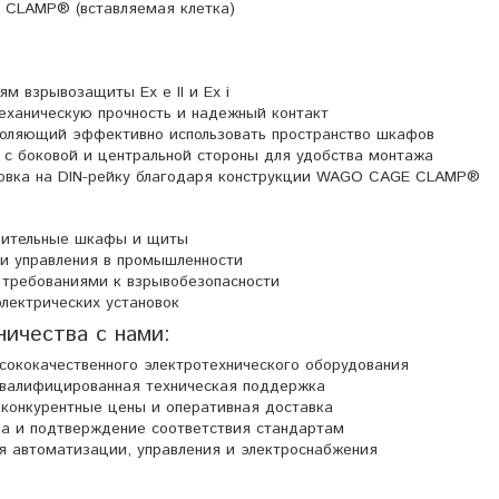
CLAMP® (вставляемая клетка)
м взрывозащиты Ex e II и Ex i
еханическую прочность и надежный контакт
воляющий эффективно использовать пространство шкафов
с боковой и центральной стороны для удобства монтажа
новка на DIN-рейку благодаря конструкции WAGO CAGE CLAMP®
лительные шкафы и щиты
и управления в промышленности
требованиями к взрывобезопасности
лектрических установок
ичества с нами:
ококачественного электротехнического оборудования
квалифицированная техническая поддержка
, конкурентные цены и оперативная доставка
ва и подтверждение соответствия стандартам
я автоматизации, управления и электроснабжения