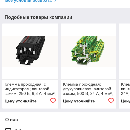
Все условия возврата
Подобные товары компании
Клемма проходная; с
Клемма проходная;
Кле
индикатором; винтовой
двухуровневая; винтовой
винт
зажим; 250 В; 6,3 А; 4 мм²;
зажим; 500 В; 24 А; 4 мм²;
24А;
Degson
Degson
Цену уточняйте
Цену уточняйте
Цен
О нас