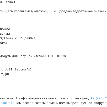
: Глава II
ь (цепь управления/нагрузки): 3 кВ (среднеквадратичное значени
 дюйма
 дюйма
59,3 мм / 2,335 дюйма
дюйма
й модуль для несущей клеммы TOPJOB S®
по UL94: Версия V0
33 МДЖ
олнительной информации свяжитесь с нами по телефону
+7 (775) 2
solut.kz
. Мы всегда готовы помочь вам выбрать лучшее оборудо