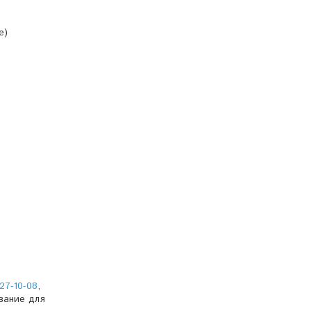
е)
27-10-08
,
вание для