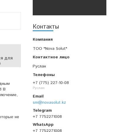
Контакты
TOO "Nova Solut"
я для
а
Руслан
+7 (775) 227-10-08
одным
Руслан
8 В
ключение,
sm@novasolut.kz
+7 7752271008
оторые не
+7 7752271008