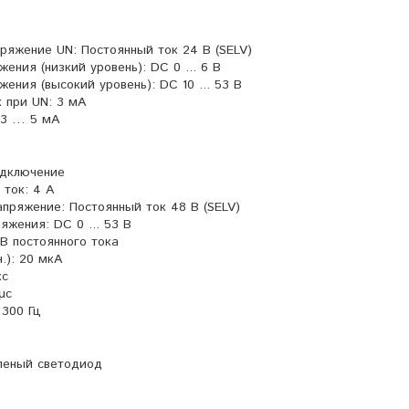
ряжение UN: Постоянный ток 24 В (SELV)
ения (низкий уровень): DC 0 ... 6 В
ения (высокий уровень): DC 10 ... 53 В
 при UN: 3 мА
 3 … 5 мА
одключение
ток: 4 А
пряжение: Постоянный ток 48 В (SELV)
жения: DC 0 ... 53 В
 В постоянного тока
.): 20 мкА
кс
μс
 300 Гц
леный светодиод