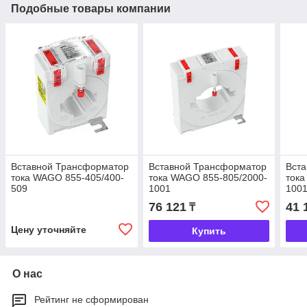
Подобные товары компании
Вставной Трансформатор
Вставной Трансформатор
Вст
тока WAGO 855-405/400-
тока WAGO 855-805/2000-
тока
509
1001
100
76 121
41 
₸
Цену уточняйте
Купить
О нас
Рейтинг не сформирован