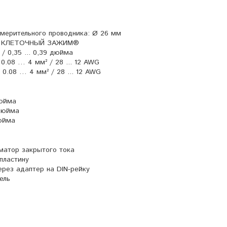
мерительного проводника: Ø 26 мм
я: КЛЕТОЧНЫЙ ЗАЖИМ®
/ 0,35 ... 0,39 дюйма
0.08 … 4 мм² / 28 ... 12 AWG
0.08 … 4 мм² / 28 ... 12 AWG
дюйма
 дюйма
дюйма
матор закрытого тока
пластину
ерез адаптер на DIN-рейку
ель