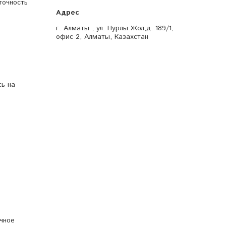
точность
г. Алматы , ул. Нурлы Жол,д. 189/1,
офис 2, Алматы, Казахстан
сь на
чное