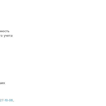
чность
го учета
ших
27-10-08
,