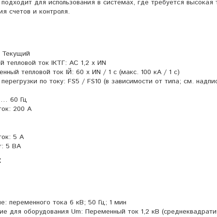
подходит для использования в системах, где требуется высокая 
я счетов и контроля.
 Текущий
 тепловой ток IКТГ: AC 1,2 x ИN
ый тепловой ток IЙ: 60 х ИN / 1 с (макс. 100 кА / 1 с)
регрузки по току: FS5 / FS10 (в зависимости от типа; см. надпи
 … 60 Гц
ок: 200 А
ок: 5 A
: 5 ВА
:
: переменного тока 6 кВ; 50 Гц; 1 мин
е для оборудования Um: Переменный ток 1,2 кВ (среднеквадрати