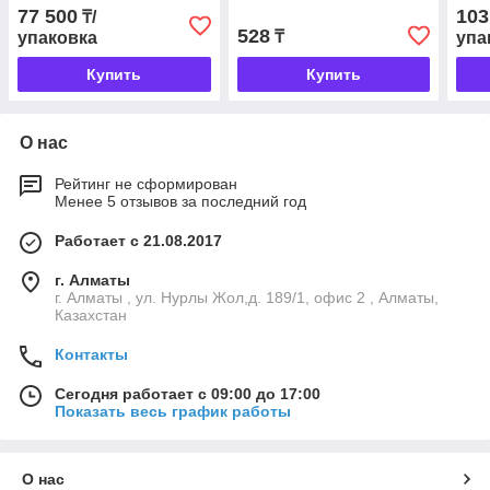
синий WAGO 284-104
синий WAGO 281-104
син
77 500
103
₸/
528
₸
упаковка
упа
Купить
Купить
О нас
Рейтинг не сформирован
Менее 5 отзывов за последний год
Работает с 21.08.2017
г. Алматы
г. Алматы , ул. Нурлы Жол,д. 189/1, офис 2 , Алматы,
Казахстан
Контакты
Сегодня работает с 09:00 до 17:00
Показать весь график работы
О нас