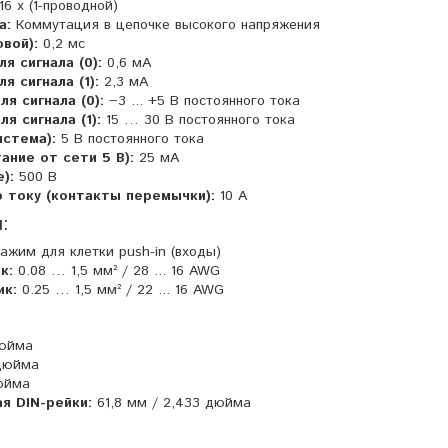
16 x (1-проводной)
а:
Коммутация в цепочке высокого напряжения
вой):
0,2 мс
я сигнала (0):
0,6 мА
я сигнала (1):
2,3 мА
я сигнала (0):
−3 ... +5 В постоянного тока
я сигнала (1):
15 … 30 В постоянного тока
истема):
5 В постоянного тока
ание от сети 5 В):
25 мА
):
500 В
о току (контакты перемычки):
10 A
:
ажим для клетки push-in (входы)
к:
0.08 … 1,5 мм² / 28 ... 16 AWG
ик:
0.25 … 1,5 мм² / 22 ... 16 AWG
дюйма
 дюйма
юйма
ая DIN-рейки:
61,8 мм / 2,433 дюйма