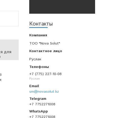
Контакты
TOO "Nova Solut"
я для
а
Руслан
+7 (775) 227-10-08
В
Руслан
м
sm@novasolut.kz
+7 7752271008
+7 7752271008