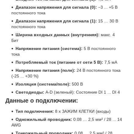
Диапазон напряжения для сигнала (0):
−3 ... +5 В
постоянного тока
Диапазон напряжения для сигнала (1):
15 … 30 В
постоянного тока
Ширина входных данных (внутренняя):
макс. 4
Бит
Напряжение питания (система):
5 В постоянного
тока
Потребляемый ток (питание от сети 5 В):
7,5 мА
Напряжение питания (поле):
24 В постоянного тока
(-25 ... +30 %)
Изоляция (система/поле):
500 В
Светодиоды:
A-D (зеленый): Состояние DI 1 ... DI 4
Данные о подключении:
Тип подключения:
8 x ЗАЖИМ КЛЕТКИ (входы)
Одножильный проводник:
0.08 … 2,5 мм² / 28 ... 14
AWG
Тонкожильный проводник:
0.08 … 2,5 мм² / 28 ...