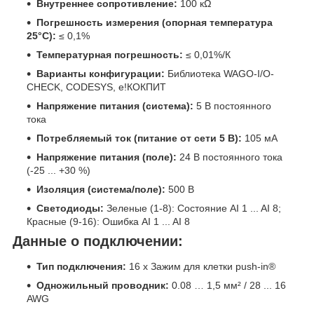
Внутреннее сопротивление:
100 кΩ
Погрешность измерения (опорная температура
25°C):
≤ 0,1%
Температурная погрешность:
≤ 0,01%/К
Варианты конфигурации:
Библиотека WAGO-I/O-
CHECK, CODESYS, e!КОКПИТ
Напряжение питания (система):
5 В постоянного
тока
Потребляемый ток (питание от сети 5 В):
105 мА
Напряжение питания (поле):
24 В постоянного тока
(-25 ... +30 %)
Изоляция (система/поле):
500 В
Светодиоды:
Зеленые (1-8): Состояние AI 1 ... AI 8;
Красные (9-16): Ошибка AI 1 ... AI 8
Данные о подключении:
Тип подключения:
16 x Зажим для клетки push-in®
Одножильный проводник:
0.08 … 1,5 мм² / 28 ... 16
AWG