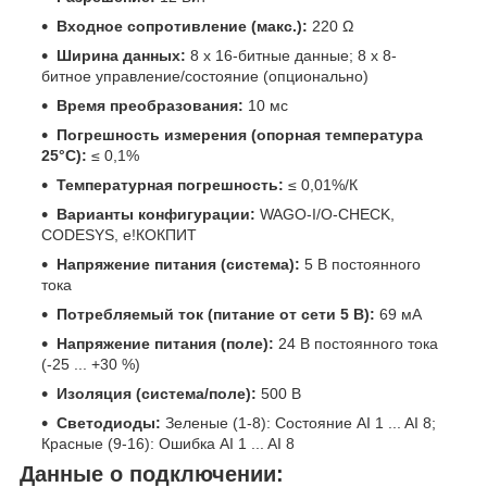
Входное сопротивление (макс.):
220 Ω
Ширина данных:
8 x 16-битные данные; 8 x 8-
битное управление/состояние (опционально)
Время преобразования:
10 мс
Погрешность измерения (опорная температура
25°C):
≤ 0,1%
Температурная погрешность:
≤ 0,01%/К
Варианты конфигурации:
WAGO-I/O-CHECK,
CODESYS, e!КОКПИТ
Напряжение питания (система):
5 В постоянного
тока
Потребляемый ток (питание от сети 5 В):
69 мА
Напряжение питания (поле):
24 В постоянного тока
(-25 ... +30 %)
Изоляция (система/поле):
500 В
Светодиоды:
Зеленые (1-8): Состояние AI 1 ... AI 8;
Красные (9-16): Ошибка AI 1 ... AI 8
Данные о подключении: