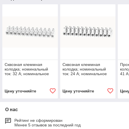
Сквозная клеммная
Сквозная клеммная
Про
колодка; номинальный
колодка; номинальный
коло
ток: 32 А; номинальное
ток: 24 А; номинальное
41 А
напряжение 450 В;
напряжение 450 В;
напр
Degson DG10HSWP-1.2-
Degson DG8HSWP-1.2-
DEG
1008000002
10080000149
10
Цену уточняйте
Цену уточняйте
Цен
О нас
Рейтинг не сформирован
Менее 5 отзывов за последний год