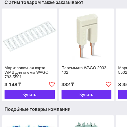
С этим товаром также заказывают
Маркировочная карта
Перемычка WAGO 2002-
Мар
WMB для клемм WAGO
402
550
793-5501
3 148
332
3 3
₸
₸
Купить
Купить
Подобные товары компании