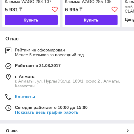
Клемма WAGO 283-107
Клемма WAGO 285-135
Клем
мм²
5 931
6 995
₸
₸
CLA
Цен
Купить
Купить
О нас
Рейтинг не сформирован
Менее 5 отзывов за последний год
Работает с 21.08.2017
г. Алматы
г. Алматы , ул. Нурлы Жол,д. 189/1, офис 2 , Алматы,
Казахстан
Контакты
Сегодня работает с 10:00 до 15:00
Показать весь график работы
О нас