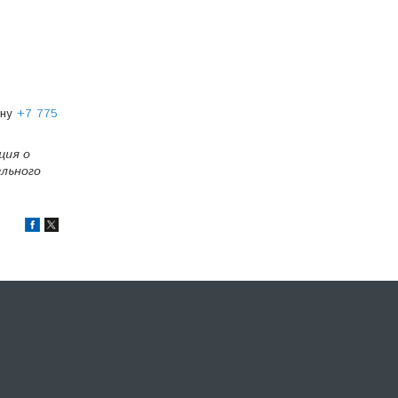
ону
+7 775
ция о
льного