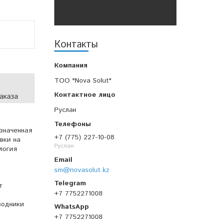
Контакты
TOO "Nova Solut"
аказа
Руслан
значенная
+7 (775) 227-10-08
вки на
Руслан
логия
sm@novasolut.kz
т
+7 7752271008
водники
+7 7752271008