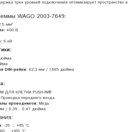
ержка трех уровней подключения оптимизирует пространство в
клеммы WAGO 2003-7649:
,5 мм²
ие:
400 В
:
6 кВ
тики:
 дюйма
юйма
ая DIN-рейки:
42,3 мм / 1,665 дюйма
а:
 ДЛЯ КЛЕТКИ PUSH-IN®
Проводка переднего входа
лы проводников:
Медь
м / 0,39... 0,47 дюйма
ания:
:
-35 ... +85 °C
60 ... +105 °C