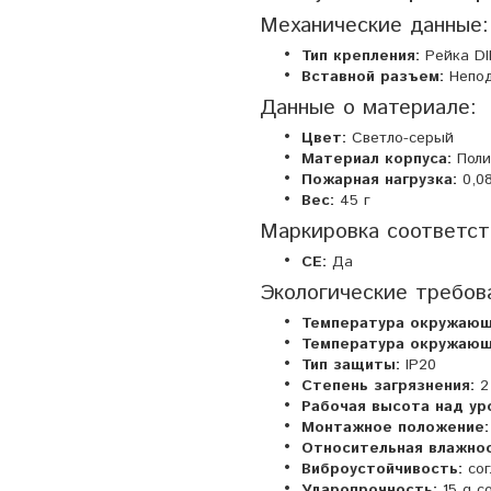
Механические данные:
Тип крепления:
Рейка DI
Вставной разъем:
Непо
Данные о материале:
Цвет:
Светло-серый
Материал корпуса:
Поли
Пожарная нагрузка:
0,0
Вес:
45 г
Маркировка соответст
CE:
Да
Экологические требов
Температура окружающ
Температура окружающ
Тип защиты:
IP20
Степень загрязнения:
2 
Рабочая высота над ур
Монтажное положение:
Относительная влажнос
Виброустойчивость:
сог
Ударопрочность:
15 g с