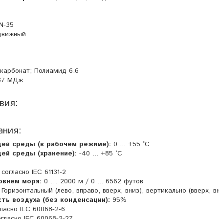
N-35
движный
карбонат; Полиамид 6.6
87 МДж
вия:
ания:
ей среды (в рабочем режиме):
0 ... +55 °C
ей среды (хранение):
-40 ... +85 °C
согласно IEC 61131-2
овнем моря:
0 … 2000 м / 0 ... 6562 футов
Горизонтальный (лево, вправо, вверх, вниз), вертикально (вверх, в
ть воздуха (без конденсации):
95%
ласно IEC 60068-2-6
огласно IEC 60068-2-27