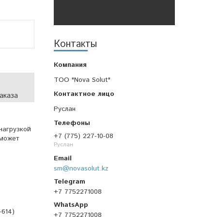
Контакты
TOO "Nova Solut"
аказа
Руслан
нагрузкой
+7 (775) 227-10-08
 может
Руслан
sm@novasolut.kz
+7 7752271008
-614)
+7 7752271008