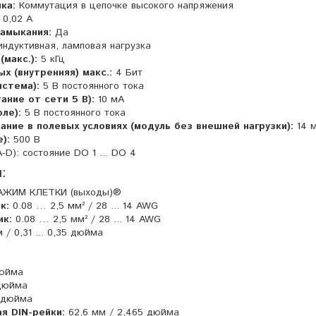
ка:
Коммутация в цепочке высокого напряжения
0,02 A
амыкания:
Да
индуктивная, ламповая нагрузка
макс.):
5 кГц
х (внутренняя) макс.:
4 Бит
истема):
5 В постоянного тока
ание от сети 5 В):
10 мА
ле):
5 В постоянного тока
ние в полевых условиях (модуль без внешней нагрузки):
14 
):
500 В
-D): состояние DO 1 ... DO 4
:
АЖИМ КЛЕТКИ (выходы)®
к:
0.08 … 2,5 мм² / 28 ... 14 AWG
ик:
0.08 … 2,5 мм² / 28 ... 14 AWG
/ 0,31 ... 0,35 дюйма
дюйма
 дюйма
 дюйма
ая DIN-рейки:
62,6 мм / 2,465 дюйма