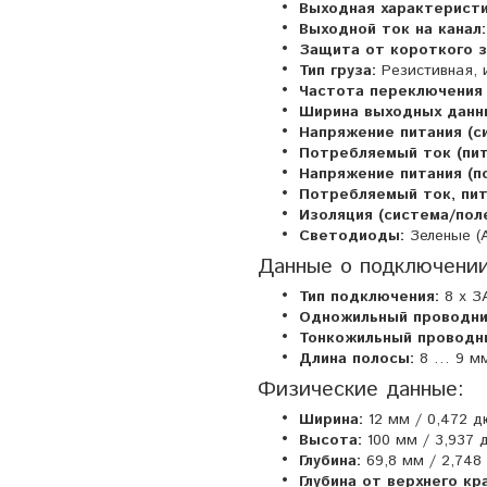
Выходная характеристи
Выходной ток на канал:
Защита от короткого з
Тип груза:
Резистивная, 
Частота переключения (
Ширина выходных данны
Напряжение питания (с
Потребляемый ток (пит
Напряжение питания (по
Потребляемый ток, пита
Изоляция (система/поле
Светодиоды:
Зеленые (A
Данные о подключении
Тип подключения:
8 x З
Одножильный проводни
Тонкожильный проводн
Длина полосы:
8 … 9 мм 
Физические данные:
Ширина:
12 мм / 0,472 
Высота:
100 мм / 3,937
Глубина:
69,8 мм / 2,748
Глубина от верхнего кр