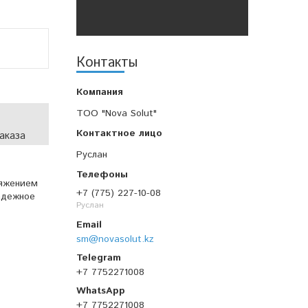
Контакты
TOO "Nova Solut"
аказа
Руслан
ряжением
+7 (775) 227-10-08
адежное
Руслан
sm@novasolut.kz
+7 7752271008
+7 7752271008