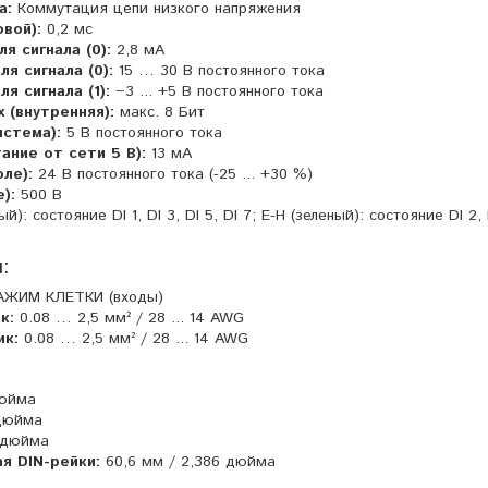
а:
Коммутация цепи низкого напряжения
вой):
0,2 мс
я сигнала (0):
2,8 мА
я сигнала (0):
15 … 30 В постоянного тока
я сигнала (1):
−3 ... +5 В постоянного тока
 (внутренняя):
макс. 8 Бит
истема):
5 В постоянного тока
ание от сети 5 В):
13 мА
ле):
24 В постоянного тока (-25 ... +30 %)
):
500 В
й): состояние DI 1, DI 3, DI 5, DI 7; E-H (зеленый): состояние DI 2, 
:
АЖИМ КЛЕТКИ (входы)
к:
0.08 … 2,5 мм² / 28 ... 14 AWG
ик:
0.08 … 2,5 мм² / 28 ... 14 AWG
дюйма
 дюйма
 дюйма
ая DIN-рейки:
60,6 мм / 2,386 дюйма