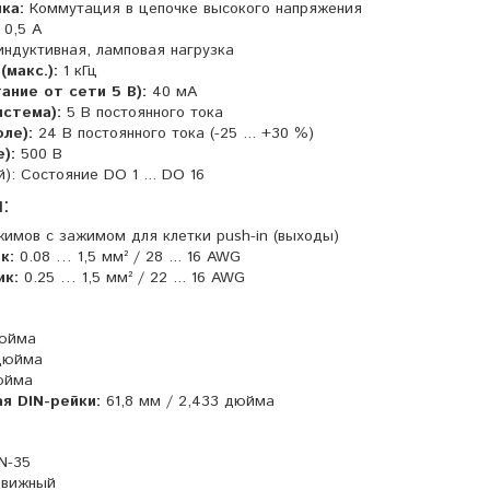
ка:
Коммутация в цепочке высокого напряжения
0,5 A
индуктивная, ламповая нагрузка
макс.):
1 кГц
ание от сети 5 В):
40 мА
истема):
5 В постоянного тока
ле):
24 В постоянного тока (-25 ... +30 %)
):
500 В
й): Состояние DO 1 ... DO 16
:
жимов с зажимом для клетки push-in (выходы)
к:
0.08 … 1,5 мм² / 28 ... 16 AWG
ик:
0.25 … 1,5 мм² / 22 ... 16 AWG
дюйма
 дюйма
юйма
ая DIN-рейки:
61,8 мм / 2,433 дюйма
N-35
вижный