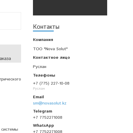
Контакты
TOO "Nova Solut"
аказа
Руслан
трического
+7 (775) 227-10-08
Руслан
sm@novasolut.kz
+7 7752271008
и системы
+7 7752271008