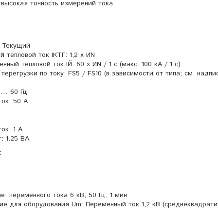
 высокая точность измерений тока.
 Текущий
 тепловой ток IКТГ: 1,2 х ИN
ый тепловой ток IЙ: 60 х ИN / 1 с (макс. 100 кА / 1 с)
регрузки по току: FS5 / FS10 (в зависимости от типа; см. надпи
 … 60 Гц
ок: 50 А
ок: 1 A
: 1.25 ВА
:
: переменного тока 6 кВ; 50 Гц; 1 мин
е для оборудования Um: Переменный ток 1,2 кВ (среднеквадрати