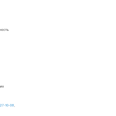
ность
ших
27-10-08
,