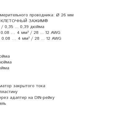
мерительного проводника: Ø 26 мм
я: КЛЕТОЧНЫЙ ЗАЖИМ®
/ 0,35 ... 0,39 дюйма
0.08 … 4 мм² / 28 ... 12 AWG
0.08 … 4 мм² / 28 ... 12 AWG
дюйма
 дюйма
дюйма
матор закрытого тока
пластину
ерез адаптер на DIN-рейку
ель