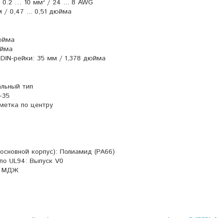
0.2 … 10 мм² / 24 ... 8 AWG
 / 0,47 ... 0,51 дюйма
юйма
юйма
 DIN-рейки: 35 мм / 1,378 дюйма
альный тип
-35
метка по центру
основной корпус): Полиамид (PA66)
по UL94: Выпуск V0
21 МДЖ