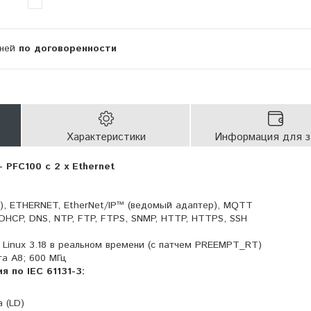
дней
по договоренности
Характеристики
Информация для з
 PFC100 с 2 х Ethernet
), ETHERNET, EtherNet/IP™ (ведомый адаптер), MQTT
DHCP, DNS, NTP, FTP, FTPS, SNMP, HTTP, HTTPS, SSH
Linux 3.18 в реальном времени (с патчем PREEMPT_RT)
га A8; 600 МГц
 по IEC 61131-3:
 (LD)