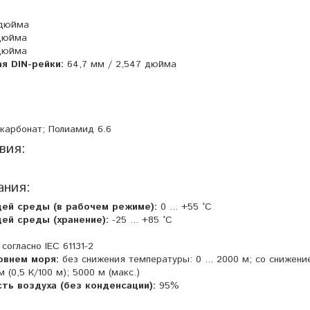
 дюйма
 дюйма
 дюйма
ая DIN-рейки:
64,7 мм / 2,547 дюйма
карбонат; Полиамид 6.6
вия:
ания:
ей среды (в рабочем режиме):
0 ... +55 °C
ей среды (хранение):
-25 ... +85 °C
согласно IEC 61131-2
овнем моря:
без снижения температуры: 0 ... 2000 м; со снижени
 (0,5 К/100 м); 5000 м (макс.)
ть воздуха (без конденсации):
95%