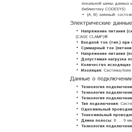
локальной шины данных и
библиотеку CODESYS)
(A, B) зеленый: состо
Электрические данные
Напряжение питания (с
(CAGE CLAMP)®
Входной ток (тип.) при 
Суммарный ток (питани
Напряжение питания (по
Допустимая нагрузка п
Количество исходящих 
Изоляция:
Система/поле
Данные о подключении
Технология подключения
Технология подключени
Технология подключени
Тип подключения:
Систе
Одножильный проводни
Тонкожильный проводн
Длина полосы:
8 … 9 мм 
Технология подключени