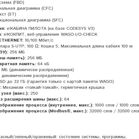
схема (FBD)
нальная диаграмма (CFC)
кст (ST)
кциональная диаграмма (SFC)
ия:
e!КАБИНА ПИЛОТА (на базе CODESYS V3)
:
e!КОКПИТ, веб-управление WAGO-I/O-CHECK
 ETHERNET:
10/100 Мбит/с
пара S-UTP; 100 Ω; Кошка 5; Максимальная длина кабеля 100 м
ЗУ):
256 МБ
эш-память):
256 МБ
аратная память:
64 кБ
 МБ (динамически распределенная)
с динамическим распределением)
SD до 32 ГБ (гарантия только с картой памяти WAGO)
:
Механизм «толкай-толкай»; герметичная крышка
узел (макс.):
250
з расширения шины (макс.):
64
ображение процесса (внутреннее, макс.):
1000 слов / 1000 слов
ображение процесса (Modbus®, макс.):
32000 слов / 32000 сло
красный/зеленый/оранжевый: состояние системы, программы,