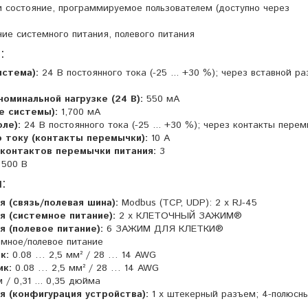
 состояние, программируемое пользователем (доступно через
яние системного питания, полевого питания
:
истема):
24 В постоянного тока (-25 ... +30 %); через вставной р
номинальной нагрузке (24 В):
550 мА
е системы):
1,700 мА
ле):
24 В постоянного тока (-25 ... +30 %); через контакты пере
о току (контакты перемычки):
10 A
контактов перемычки питания:
3
 500 В
:
 (связь/полевая шина):
Modbus (TCP, UDP): 2 x RJ-45
я (системное питание):
2 х КЛЕТОЧНЫЙ ЗАЖИМ®
я (полевое питание):
6 ЗАЖИМ ДЛЯ КЛЕТКИ®
мное/полевое питание
к:
0.08 … 2,5 мм² / 28 … 14 AWG
ик:
0.08 … 2,5 мм² / 28 … 14 AWG
/ 0,31 ... 0,35 дюйма
я (конфигурация устройства):
1 х штекерный разъем; 4-полюсн