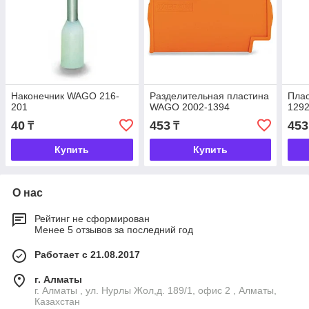
Наконечник WAGO 216-
Разделительная пластина
Пла
201
WAGO 2002-1394
129
40
453
453
₸
₸
Купить
Купить
О нас
Рейтинг не сформирован
Менее 5 отзывов за последний год
Работает с 21.08.2017
г. Алматы
г. Алматы , ул. Нурлы Жол,д. 189/1, офис 2 , Алматы,
Казахстан