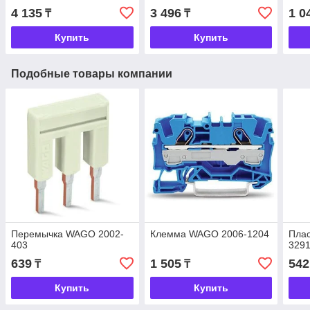
4 135
3 496
1 0
₸
₸
Купить
Купить
Подобные товары компании
Перемычка WAGO 2002-
Клемма WAGO 2006-1204
Пла
403
329
639
1 505
542
₸
₸
Купить
Купить