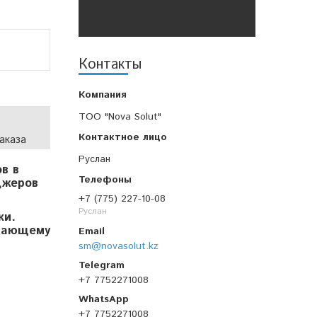
Контакты
TOO "Nova Solut"
аказа
Руслан
в в
джеров
+7 (775) 227-10-08
Руслан
ки.
ивающему
sm@novasolut.kz
+7 7752271008
+7 7752271008