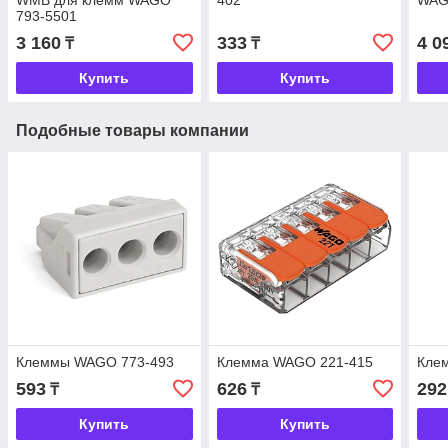
WMB для клемм WAGO
402
WAG
793-5501
3 160
333
4 0
₸
₸
Купить
Купить
Подобные товары компании
Клеммы WAGO 773-493
Клемма WAGO 221-415
Кле
593
626
292
₸
₸
Купить
Купить