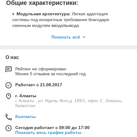
Общие характеристики:
Модульная архитектура:
Легкая адаптация
системы под конкретные требования благодаря
сменным модулям ввода/вывода.
Поддержка протоколов:
Совместимость с
Показать всё
различными полевыми шинами, такими как CANopen,
INTERBUS, Profibus и другими.
Программирование:
Поддержка IEC 61131-3 (LD,
О нас
FBD, ST, SFC) для гибкости разработки приложений.
Надежность:
Способны работать в условиях
Рейтинг не сформирован
повышенной влажности и температуры, обеспечивая
Менее 5 отзывов за последний год
долгий срок службы.
Работает с 21.08.2017
Интуитивно понятный интерфейс:
Удобные
инструменты для настройки и мониторинга состояния
г. Алматы
системы.
г. Алматы , ул. Нурлы Жол,д. 189/1, офис 2 , Алматы,
Казахстан
Основные модели:
Контакты
WAGO 750-8212 XTR
Сегодня работает с 09:00 до 17:00
Тип:
Контроллер с интерфейсом Ethernet
Показать весь график работы
Скорость передачи:
Поддержка высокоскоростных