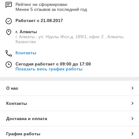
Качество продукции, соответствующее
Рейтинг не сформирован
международным стандартам.
Менее 5 отзывов за последний год
Профессиональная поддержка и консультации по
Работает с 21.08.2017
выбору аксессуаров.
Преимущества использования:
г. Алматы
Аксессуары для маркировки
г. Алматы , ул. Нурлы Жол,д. 189/1, офис 2 , Алматы,
Казахстан
Использование аксессуаров для маркировки значительно
Контакты
ускоряет рабочий процесс, повышает качество и надежность
маркировки, что особенно важно в условиях, где требуется
Сегодня работает с 09:00 до 17:00
быстрая и точная идентификация.
Показать весь график работы
Среда применения: Аксессуары для
маркировки
Аксессуары могут использоваться в следующих областях:
О нас
Промышленная автоматизация
Контакты
Электротехнические и энергетические компании
Складская и логистическая деятельность
Доставка и оплата
Ваш надежный выбор: Аксессуары для
маркировки
График работы
Контактная информация: