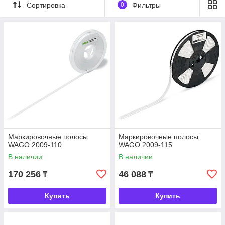
Сортировка
0
Фильтры
Упрощение процесса маркировки.
Повышение качества и точности печати.
Комфортное использование и легкость в замене.
Совместимость с различными моделями
маркировочных устройств.
Маркировочные полосы
Маркировочные полосы
WAGO 2009-110
WAGO 2009-115
В наличии
В наличии
170 256
46 088
₸
₸
Купить
Купить