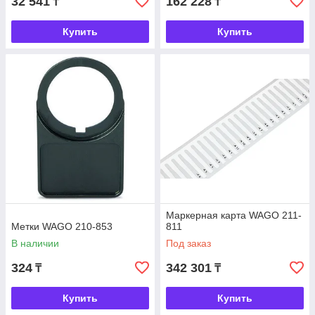
32 541
162 228
₸
₸
Купить
Купить
Маркерная карта WAGO 211-
Метки WAGO 210-853
811
В наличии
Под заказ
324
342 301
₸
₸
Купить
Купить