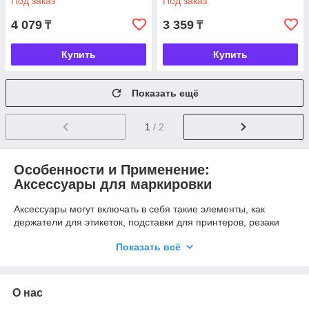
Под заказ
Под заказ
4 079
3 359
₸
₸
Купить
Купить
Показать ещё
1
/ 2
Особенности и Применение:
Аксессуары для маркировки
Аксессуары могут включать в себя такие элементы, как
держатели для этикеток, подставки для принтеров, резаки
для этикеток, защитные крышки и другие инструменты,
Показать всё
которые делают процесс маркировки более эффективным.
Почему выбирают нас:
Широкий ассортимент аксессуаров для маркировки.
О нас