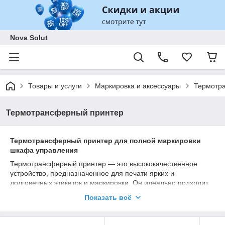
Nova Solut
Товары и услуги
Маркировка и аксессуары
Термотр
Термотрансферный принтер
Термотрансферный принтер для полной маркировки
шкафа управления
Термотрансферный принтер — это высококачественное
устройство, предназначенное для печати ярких и
долговечных этикеток и маркировки. Он идеально подходит
для маркировки шкафов управления и других
Показать всё
промышленных приложений.
Преимущества: